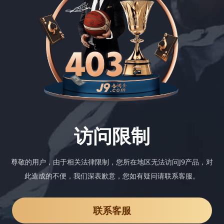
访问限制
尊敬的用户，由于相关法律限制，您所在地区无法访问J9产品，对
此造成的不便，我们深表歉意，您如有疑问请联系客服。
联系客服